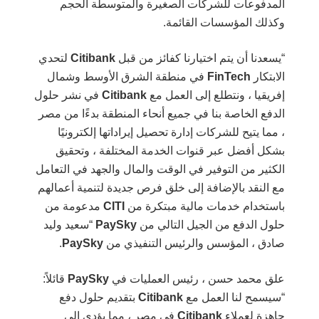
المدفوعات للشركات الصغيرة والمتوسطة الحجم
وكذلك المؤسسات القائمة.
“يسعدنا أن يتم اختيارنا كفائز من قبل
Citibank
لتحدي
الابتكار
FinTech
في منطقة الشرق الأوسط وشمال
إفريقيا ، ونتطلع إلى العمل مع
Citibank
في نشر حلول
الدفع الخاصة بنا في جميع أنحاء المنطقة بدءًا من مصر
، مما يتيح للشركات إدارة تحصيل إيراداتها إلكترونيًا
بشكل أفضل عبر قنوات الخدمة المختلفة ، وتحقيق
الكثير من التوفير في الوقت والمال والجهد في التعامل
مع النقد بالإضافة إلى خلق فرص جديدة لتنمية أعمالهم
باستخدام خدمات مالية مبتكرة من
CITI
مدعومة من
حلول الدفع من الجيل التالي من
PaySky
“سعيد وليد
صادق ، المؤسس والرئيس التنفيذي من
PaySky
.
علق محمد حسن ، رئيس العمليات في
PaySky
قائلاً:
“سيسمح لنا العمل مع
Citibank
بتقديم حلول دفع
جاهزة لعملاء
Citibank
في مصر ، مما يؤدي إلى