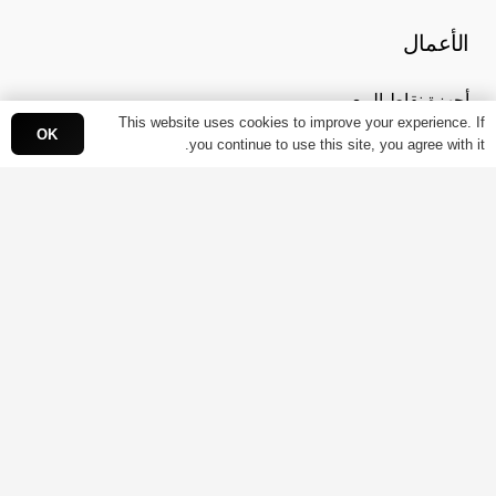
الأعمال
أجهزة نقاط البيع
This website uses cookies to improve your experience. If
خدمات المدفوعات
OK
you continue to use this site, you agree with it.
مبادرة الإيصال الإلكتروني
البنوك
بوابة الدفع اومني
نظام تحكم باي سكاي
فاتورة باي سكاي السحابية
حلول باي سكاي الأمنية
المطورين
واجهة برمجة التطبيقات