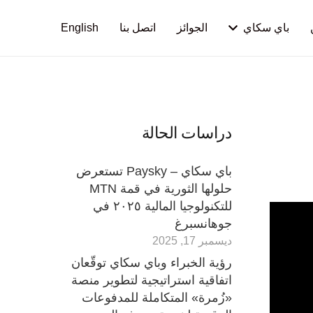
باي سكاي
الجوائز
اتصل بنا
English
دراسات الحالة
باي سكاي – Paysky تستعرض
حلولها الثورية في قمة MTN
للتكنولوجيا المالية ٢٠٢٥ في
جوهانسبرغ
ديسمبر 17, 2025
رؤية الخبراء وباي سكاي توقّعان
اتفاقية استراتيجية لتطوير منصة
«زُمرة» المتكاملة للمدفوعات