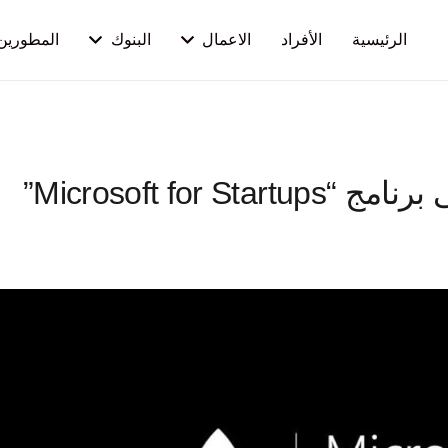
الرئيسية
الأفراد
الاعمال
البنوك
المطورين
تم اختيار PaySky للانضمام إلى برنامج “Microsoft for Startups”