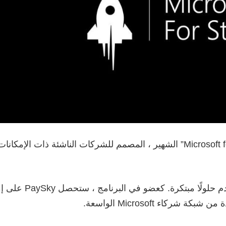
تم اختيار PaySky للانضمام إلى برنامج “Microsoft for Startups” الشهير ، المصمم للشركات الناشئة ذات الإ
تم تصميم البرنامج لتوسيع نطاق أعمال B2B التي تقدم حلولًا م