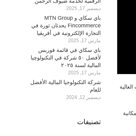
الرقمية لخدمة ضيوف الرحمن
ديسمبر 17, 2025
باي سكاي و MTN Group
Fincommerce يحدثان ثورة في
التجارة الإلكترونية في أفريقيا
مارس 17, 2025
باي سكاي في قائمة فوربس
لأفضل ٥٠ شركة في التكنولوچيا
المالية لسنة ٢٠٢٥
مارس 17, 2025
شركة التكنولوجيا المالية الأفضل
مكانات العالية
للعام
ديسمبر 12, 2024
بتكرة. كعضو في البرنامج ، ستحصل PaySky على إمكانية
تصنيفات