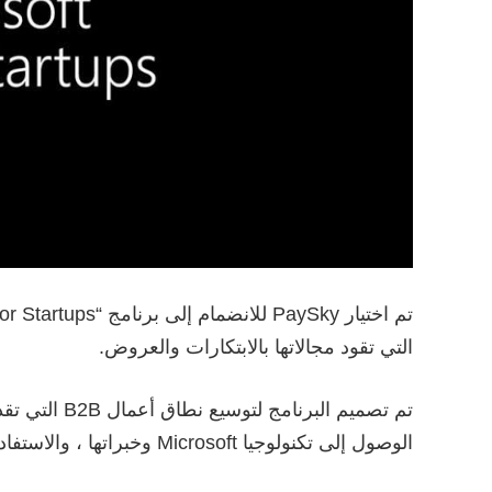
التي تقود مجالاتها بالابتكارات والعروض.
الوصول إلى تكنولوجيا Microsoft وخبراتها ، والاستفادة من شبكة شركاء Microsoft الواسعة.