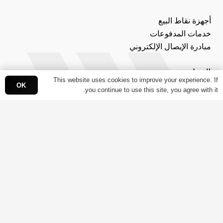
أجهزة نقاط البيع
خدمات المدفوعات
مبادرة الإيصال الإلكتروني
البنوك
This website uses cookies to improve your experience. If
OK
you continue to use this site, you agree with it.
بوابة الدفع اومني
نظام تحكم باي سكاي
فاتورة باي سكاي السحابية
حلول باي سكاي الأمنية
المطورين
واجهة برمجة التطبيقات
ملحقات التجارة الإلكترونية
موبايل SDK