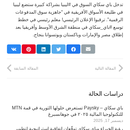
تدخل باي سكاي السوق في #ليبيا بشراكة كبيرة ستضع ليبيا
في طليعة الأسواق الأفريقية في “جاهزية سوق المدفوعات
الرقمية”. ترقبوا الإعلان الرئيسي! معلم رئيسي في خطط
توسع #باي_سكاي في منطقة الشرق الأوسط وأفريقيا بعد
إطلاق مصر والإمارات وباكستان وبوتسوانا بنجاح.
المقالة التالية
المقالة السابقة
دراسات الحالة
باي سكاي – Paysky تستعرض حلولها الثورية في قمة MTN
للتكنولوجيا المالية ٢٠٢٥ في جوهانسبرغ
ديسمبر 17, 2025
رؤية الخبراء وباي سكاي توقّعان اتفاقية استراتيجية لتطوير