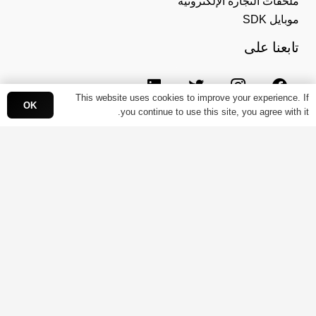
ملحقات التجارة الإلكترونية
موبايل SDK
تابعنا على
This website uses cookies to improve your experience. If
OK
you continue to use this site, you agree with it.
عن باي سكاي
عن باي سكاي
الوظائف
اتصل بنا
© جميع الحقوق محفوظة 2021 | باي سكاي القابضة |
سياسة
الخصوصية